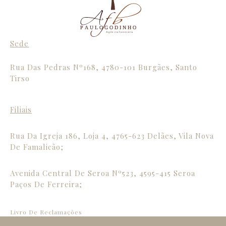
P A U L O G O D I N H O
A g ê n c i a f u n e r á r i a
Sede
Rua Das Pedras Nº168, 4780-101 Burgães, Santo
Tirso
Filiais
Rua Da Igreja 186, Loja 4, 4765-623 Delães, Vila Nova
De Famalicão;
Avenida Central De Seroa Nº523, 4595-415 Seroa
Paços De Ferreira;
Livro De Reclamações