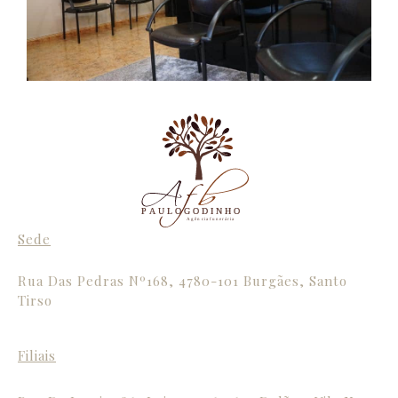
P A U L O G O D I N H O
A g ê n c i a f u n e r á r i a
Sede
Rua Das Pedras Nº168, 4780-101 Burgães, Santo
Tirso
Filiais